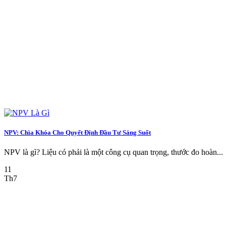
NPV: Chìa Khóa Cho Quyết Định Đầu Tư Sáng Suốt
NPV là gì? Liệu có phải là một công cụ quan trọng, thước đo hoàn...
11
Th7