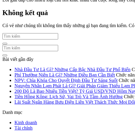
Không kết quả
Có vẻ như chúng tôi không tìm thấy những gì bạn đang tìm kiếm. Có l
Bài viết gần đây
Nhà Đầu Tư Là Gì? Những Cấp Bậc Nhà Đầu Tư Phổ Biến
C
Phí Thường Niên Là Gì? Những Điều Bạn Cần Biết
Chức năng
NPV: Chìa Khóa Cho Quyết Định Đầu Tư Sáng Suốt
Chức năn
Nguyên Nhân Lạm Phát Là Gì? Giải Pháp Giảm Thiểu Lạm P
200 Đô Là Bao Nhiêu Tiền Việt? Tỷ Giá USD/VND Hôm Na
Tiền Hồng Kông: Lịch Sử, Vai Trò Và Tầm Ảnh Hưởng
Chức 
Lãi Suất Ngân Hàng Bưu Điện Liên Việt Thách Thức Mọi Đố
Danh mục
Kinh doanh
Tài chính