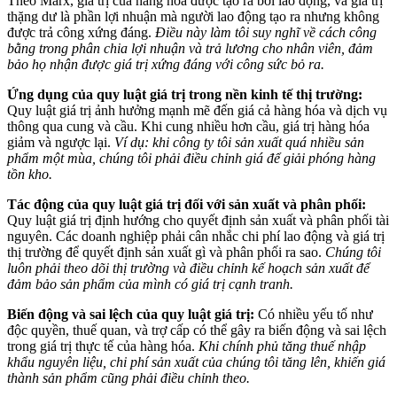
Theo Marx, giá trị của hàng hóa được tạo ra bởi lao động, và giá trị
thặng dư là phần lợi nhuận mà người lao động tạo ra nhưng không
được trả công xứng đáng.
Điều này làm tôi suy nghĩ về cách công
bằng trong phân chia lợi nhuận và trả lương cho nhân viên, đảm
bảo họ nhận được giá trị xứng đáng với công sức bỏ ra.
Ứng dụng của quy luật giá trị trong nền kinh tế thị trường:
Quy luật giá trị ảnh hưởng mạnh mẽ đến giá cả hàng hóa và dịch vụ
thông qua cung và cầu. Khi cung nhiều hơn cầu, giá trị hàng hóa
giảm và ngược lại.
Ví dụ: khi công ty tôi sản xuất quá nhiều sản
phẩm một mùa, chúng tôi phải điều chỉnh giá để giải phóng hàng
tồn kho.
Tác động của quy luật giá trị đối với sản xuất và phân phối:
Quy luật giá trị định hướng cho quyết định sản xuất và phân phối tài
nguyên. Các doanh nghiệp phải cân nhắc chi phí lao động và giá trị
thị trường để quyết định sản xuất gì và phân phối ra sao.
Chúng tôi
luôn phải theo dõi thị trường và điều chỉnh kế hoạch sản xuất để
đảm bảo sản phẩm của mình có giá trị cạnh tranh.
Biến động và sai lệch của quy luật giá trị:
Có nhiều yếu tố như
độc quyền, thuế quan, và trợ cấp có thể gây ra biến động và sai lệch
trong giá trị thực tế của hàng hóa.
Khi chính phủ tăng thuế nhập
khẩu nguyên liệu, chi phí sản xuất của chúng tôi tăng lên, khiến giá
thành sản phẩm cũng phải điều chỉnh theo.