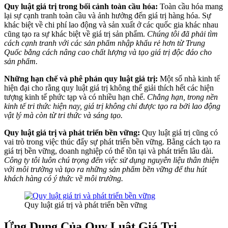
Quy luật giá trị trong bối cảnh toàn cầu hóa:
Toàn cầu hóa mang
lại sự cạnh tranh toàn cầu và ảnh hưởng đến giá trị hàng hóa. Sự
khác biệt về chi phí lao động và sản xuất ở các quốc gia khác nhau
cũng tạo ra sự khác biệt về giá trị sản phẩm.
Chúng tôi đã phải tìm
cách cạnh tranh với các sản phẩm nhập khẩu rẻ hơn từ Trung
Quốc bằng cách nâng cao chất lượng và tạo giá trị độc đáo cho
sản phẩm.
Những hạn chế và phê phán quy luật giá trị:
Một số nhà kinh tế
hiện đại cho rằng quy luật giá trị không thể giải thích hết các hiện
tượng kinh tế phức tạp và có nhiều hạn chế.
Chẳng hạn, trong nền
kinh tế tri thức hiện nay, giá trị không chỉ được tạo ra bởi lao động
vật lý mà còn từ tri thức và sáng tạo.
Quy luật giá trị và phát triển bền vững:
Quy luật giá trị cũng có
vai trò trong việc thúc đẩy sự phát triển bền vững. Bằng cách tạo ra
giá trị bền vững, doanh nghiệp có thể tồn tại và phát triển lâu dài.
Công ty tôi luôn chú trọng đến việc sử dụng nguyên liệu thân thiện
với môi trường và tạo ra những sản phẩm bền vững để thu hút
khách hàng có ý thức về môi trường.
Quy luật giá trị và phát triển bền vững
Ứng Dụng Của Quy Luật Giá Trị