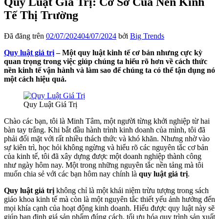
Quy Luật Giá Trị: Cơ Sở Của Nền Kinh
Tế Thị Trường
Đã đăng trên
02/07/2024
04/07/2024
bởi
Big Trends
Quy luật giá trị
– Một quy luật kinh tế cơ bản nhưng cực kỳ
quan trọng trong việc giúp chúng ta hiểu rõ hơn về cách thức
nền kinh tế vận hành và làm sao để chúng ta có thể tận dụng nó
một cách hiệu quả.
Quy Luật Giá Trị
Chào các bạn, tôi là Minh Tâm, một người từng khởi nghiệp từ hai
bàn tay trắng. Khi bắt đầu hành trình kinh doanh của mình, tôi đã
phải đối mặt với rất nhiều thách thức và khó khăn. Nhưng nhờ vào
sự kiên trì, học hỏi không ngừng và hiểu rõ các nguyên tắc cơ bản
của kinh tế, tôi đã xây dựng được một doanh nghiệp thành công
như ngày hôm nay. Một trong những nguyên tắc nền tảng mà tôi
muốn chia sẻ với các bạn hôm nay chính là
quy luật giá trị
.
Quy luật giá trị
không chỉ là một khái niệm trừu tượng trong sách
giáo khoa kinh tế mà còn là một nguyên tắc thiết yếu ảnh hưởng đến
mọi khía cạnh của hoạt động kinh doanh. Hiểu được quy luật này sẽ
giúp bạn định giá sản phẩm đúng cách, tối ưu hóa quy trình sản xuất