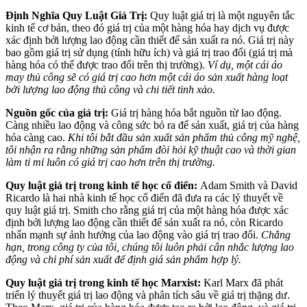
Định Nghĩa Quy Luật Giá Trị:
Quy luật giá trị là một nguyên tắc
kinh tế cơ bản, theo đó giá trị của một hàng hóa hay dịch vụ được
xác định bởi lượng lao động cần thiết để sản xuất ra nó. Giá trị này
bao gồm giá trị sử dụng (tính hữu ích) và giá trị trao đổi (giá trị mà
hàng hóa có thể được trao đổi trên thị trường).
Ví dụ, một cái áo
may thủ công sẽ có giá trị cao hơn một cái áo sản xuất hàng loạt
bởi lượng lao động thủ công và chi tiết tinh xảo.
Nguồn gốc của giá trị:
Giá trị hàng hóa bắt nguồn từ lao động.
Càng nhiều lao động và công sức bỏ ra để sản xuất, giá trị của hàng
hóa càng cao.
Khi tôi bắt đầu sản xuất sản phẩm thủ công mỹ nghệ,
tôi nhận ra rằng những sản phẩm đòi hỏi kỹ thuật cao và thời gian
làm tỉ mỉ luôn có giá trị cao hơn trên thị trường.
Quy luật giá trị trong kinh tế học cổ điển:
Adam Smith và David
Ricardo là hai nhà kinh tế học cổ điển đã đưa ra các lý thuyết về
quy luật giá trị. Smith cho rằng giá trị của một hàng hóa được xác
định bởi lượng lao động cần thiết để sản xuất ra nó, còn Ricardo
nhấn mạnh sự ảnh hưởng của lao động vào giá trị trao đổi.
Chẳng
hạn, trong công ty của tôi, chúng tôi luôn phải cân nhắc lượng lao
động và chi phí sản xuất để định giá sản phẩm hợp lý.
Quy luật giá trị trong kinh tế học Marxist:
Karl Marx đã phát
triển lý thuyết giá trị lao động và phân tích sâu về giá trị thặng dư.