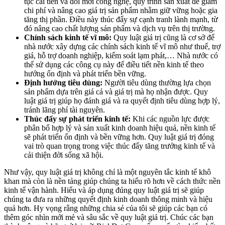
tục cải tiến và đổi mới công nghệ, quy trình sản xuất để giảm
chi phí và nâng cao giá trị sản phẩm nhằm giữ vững hoặc gia
tăng thị phần. Điều này thúc đẩy sự cạnh tranh lành mạnh, từ
đó nâng cao chất lượng sản phẩm và dịch vụ trên thị trường.
Chính sách kinh tế vĩ mô:
Quy luật giá trị cũng là cơ sở để
nhà nước xây dựng các chính sách kinh tế vĩ mô như thuế, trợ
giá, hỗ trợ doanh nghiệp, kiểm soát lạm phát,… Nhà nước có
thể sử dụng các công cụ này để điều tiết nền kinh tế theo
hướng ổn định và phát triển bền vững.
Định hướng tiêu dùng:
Người tiêu dùng thường lựa chọn
sản phẩm dựa trên giá cả và giá trị mà họ nhận được. Quy
luật giá trị giúp họ đánh giá và ra quyết định tiêu dùng hợp lý,
tránh lãng phí tài nguyên.
Thúc đẩy sự phát triển kinh tế:
Khi các nguồn lực được
phân bổ hợp lý và sản xuất kinh doanh hiệu quả, nền kinh tế
sẽ phát triển ổn định và bền vững hơn. Quy luật giá trị đóng
vai trò quan trọng trong việc thúc đẩy tăng trưởng kinh tế và
cải thiện đời sống xã hội.
Như vậy, quy luật giá trị không chỉ là một nguyên tắc kinh tế khô
khan mà còn là nền tảng giúp chúng ta hiểu rõ hơn về cách thức nền
kinh tế vận hành. Hiểu và áp dụng đúng quy luật giá trị sẽ giúp
chúng ta đưa ra những quyết định kinh doanh thông minh và hiệu
quả hơn. Hy vọng rằng những chia sẻ của tôi sẽ giúp các bạn có
thêm góc nhìn mới mẻ và sâu sắc về quy luật giá trị. Chúc các bạn