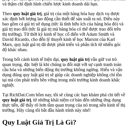
và thậm chí định hình chiến lược kinh doanh dài hạn.
Theo
quy luật giá trị
, giá trị của một hàng hóa hay dịch vụ được
xác định bởi lượng lao động cần thiết để sản xuất ra nó. Điều này
bao gồm cả giá trị sử dụng (tức là tính hữu ích của hàng hóa đó) và
giá trị trao đổi (tức là giá trị mà hàng hóa có thể được trao đổi trên
thị trường). Từ thời kỳ kinh tế học cổ điển với Adam Smith và
David Ricardo, cho đến lý thuyết kinh tế học Marxist của Karl
Marx, quy luật giá trị đã được phát triển và phân tích từ nhiều góc
độ khác nhau.
Trong bối cảnh kinh tế hiện đại,
quy luật giá trị
vẫn giữ vai trò
quan trọng, đặc biệt là khi chúng ta đối mặt với sự cạnh tranh toàn
cầu hóa và những biến động thị trường không ngừng. Hiểu và vận
dụng đúng quy luật giá trị sẽ giúp các doanh nghiệp không chỉ tồn
tại mà còn phát triển bền vững trong môi trường kinh doanh khắc
nghiệt.
Tại RichDat.Com hôm nay, tôi sẽ cùng các bạn khám phá chi tiết về
quy luật giá trị
, từ những khái niệm cơ bản đến những ứng dụng
thực tiễn, để thấy rõ hơn tầm quan trọng của nó trong nền kinh tế thị
trường. Hãy cùng tôi bắt đầu hành trình này nhé!
Quy Luật Giá Trị Là Gì?